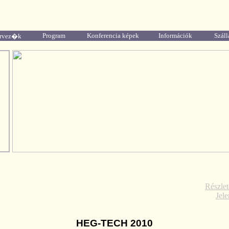
Program
Konferencia képek
Információk
Száll
ervez�k
Részle
Jel
HEG-TECH 2010