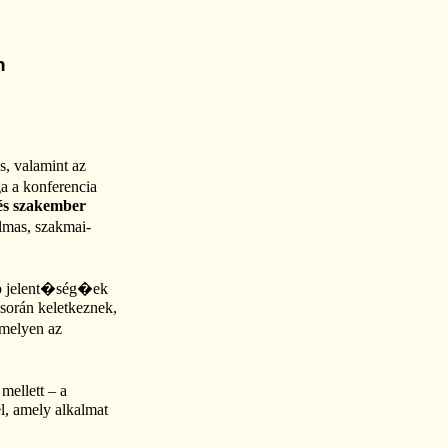
n
, valamint az
ga a konferencia
és szakember
lmas, szakmai-
bb jelent�ség�ek
során keletkeznek,
amelyen az
mellett – a
l, amely alkalmat