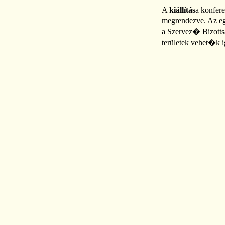
A
kiállítás
a konfere
megrendezve. Az eg
a Szervez� Bizottsá
területek vehet�k i