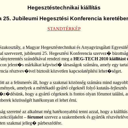
Hegesztéstechnikai kiállítás
a 25. Jubileumi Hegesztési Konferencia keretébe
STANDTÉRKÉP
zakosztály, a Magyar Hegesztéstechnikai és Anyagvizsgálati Egyesülés
tal szervezett, jubileumi 25. Hegesztési Konferencia szervez� bizottsá
mányteremtés szándékával rendezi meg a
HEG-TECH 2010 kiállítást 
acon jelent�s márkákat képvisel� társaságok számára, amely egy tarta
cia résztvev�ivel biztosít közvetlen kapcsolatépítési lehet�séget.
ött az a felismerés áll, hogy a szakmai közönség számára mind nagyo
mények, amelyek a mértékadó gyártó cégeknél folyó kutatás-fejlesztés 
�désünk, hogy a gyártó cégeknek is fontos olyan fórumot találni, 
rek közösségét hatékonyan el lehet érni.
ág szeretné az alkalmat még hatékonyabbá tenni azzal, hogy a kiállítás 
szekciójaként –
fórumot
szervez a szakemberek és gyártók részvételéve
etten szakmai jelleg� párbeszédére.