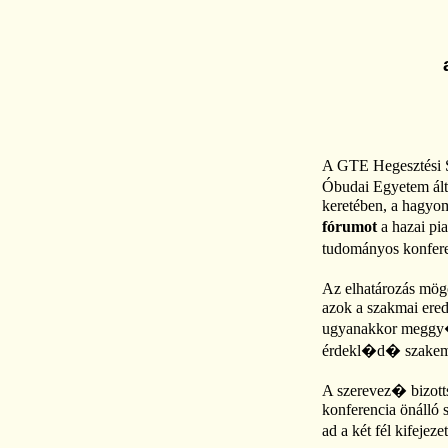
A GTE Hegesztési S
Óbudai Eg
yetem
ál
keretében, a hagyo
fórumot
a hazai pi
tudományos konferen
Az elhatározás mög
azok a szakmai ered
ugyanakkor meggy�z
érdekl�d� szakembe
A szerevez� bizotts
konferencia önálló 
ad a két fél kifejez