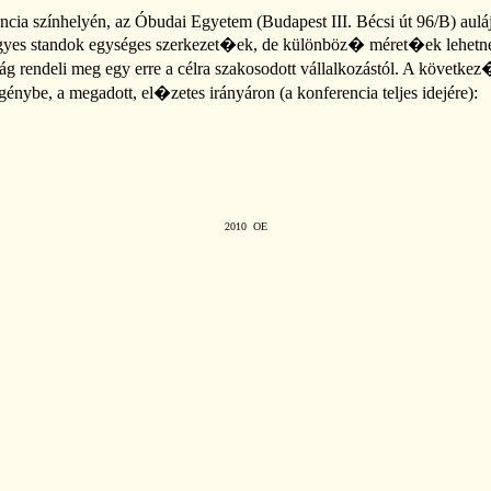
ncia színhelyén, az Óbudai Egyetem (Budapest III. Bécsi út 96/B) aulá
yes standok egységes szerkezet�ek, de különböz� méret�ek lehetnek,
g rendeli meg egy erre a célra szakosodott vállalkozástól. A következ
génybe, a megadott, el�zetes irányáron (a konferencia teljes idejére):
2010
OE