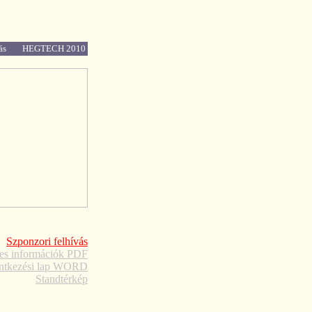
ás
HEGTECH 2010
Szponzori felhívás
tes információk PDF
entkezési lap WORD
Standtérkép