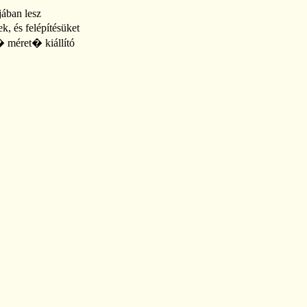
jában lesz
 és felépítésüket
� méret� kiállító